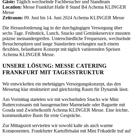
Gäste:
Täglich wechselnde Fachbesucher und Standteam
Location:
Messe Frankfurt Halle 8 Stand B4 Achema KLINGER
Messe
Zeitraum:
09. Juni bis 14. Juni 2024 Achema KLINGER Messe
Die Herausforderung lag in der durchgängigen Versorgung über
sechs Tage. Frühstück, Lunch, Snacks und Getränkeservice mussten
präzise ineinandergreifen. Unterschiedliche Frequenzen, wechselnde
Besucherspitzen und lange Standzeiten verlangten nach einem
flexiblen, belastbaren Konzept mit täglich variierenden Speisen
Achema KLINGER Messe.
UNSERE LÖSUNG: MESSE CATERING
FRANKFURT MIT TAGESSTRUKTUR
Wir entwickelten ein mehrtägiges Versorgungskonzept, das den
Messetag klar strukturiert und gleichzeitig Raum für Dynamik lässt.
Am Vormittag starteten wir mit wechselnden Snacks wie Mini
Buttercroissants mit hausgemachter Marmelade oder Baguette mit
Gouda und Zwiebelkonfit Achema KLINGER Messe. Eine leichte,
kommunikative Basis für erste Gespräche.
Zur Mittagszeit servierten wir sowohl kalte als auch warme
Komponenten. Frankfurter Kartoffelsalat mit Mini Frikadelle traf auf