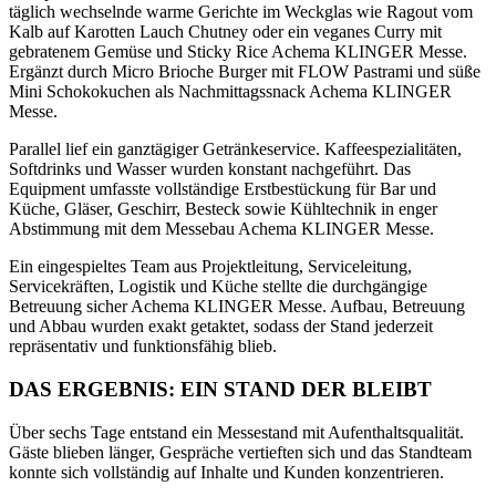
täglich wechselnde warme Gerichte im Weckglas wie Ragout vom
Kalb auf Karotten Lauch Chutney oder ein veganes Curry mit
gebratenem Gemüse und Sticky Rice Achema KLINGER Messe.
Ergänzt durch Micro Brioche Burger mit FLOW Pastrami und süße
Mini Schokokuchen als Nachmittagssnack Achema KLINGER
Messe.
Parallel lief ein ganztägiger Getränkeservice. Kaffeespezialitäten,
Softdrinks und Wasser wurden konstant nachgeführt. Das
Equipment umfasste vollständige Erstbestückung für Bar und
Küche, Gläser, Geschirr, Besteck sowie Kühltechnik in enger
Abstimmung mit dem Messebau Achema KLINGER Messe.
Ein eingespieltes Team aus Projektleitung, Serviceleitung,
Servicekräften, Logistik und Küche stellte die durchgängige
Betreuung sicher Achema KLINGER Messe. Aufbau, Betreuung
und Abbau wurden exakt getaktet, sodass der Stand jederzeit
repräsentativ und funktionsfähig blieb.
DAS ERGEBNIS: EIN STAND DER BLEIBT
Über sechs Tage entstand ein Messestand mit Aufenthaltsqualität.
Gäste blieben länger, Gespräche vertieften sich und das Standteam
konnte sich vollständig auf Inhalte und Kunden konzentrieren.