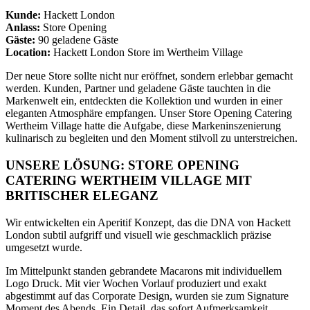
Kunde:
Hackett London
Anlass:
Store Opening
Gäste:
90 geladene Gäste
Location:
Hackett London Store im Wertheim Village
Der neue Store sollte nicht nur eröffnet, sondern erlebbar gemacht
werden. Kunden, Partner und geladene Gäste tauchten in die
Markenwelt ein, entdeckten die Kollektion und wurden in einer
eleganten Atmosphäre empfangen. Unser Store Opening Catering
Wertheim Village hatte die Aufgabe, diese Markeninszenierung
kulinarisch zu begleiten und den Moment stilvoll zu unterstreichen.
UNSERE LÖSUNG: STORE OPENING
CATERING WERTHEIM VILLAGE MIT
BRITISCHER ELEGANZ
Wir entwickelten ein Aperitif Konzept, das die DNA von Hackett
London subtil aufgriff und visuell wie geschmacklich präzise
umgesetzt wurde.
Im Mittelpunkt standen gebrandete Macarons mit individuellem
Logo Druck. Mit vier Wochen Vorlauf produziert und exakt
abgestimmt auf das Corporate Design, wurden sie zum Signature
Moment des Abends. Ein Detail, das sofort Aufmerksamkeit