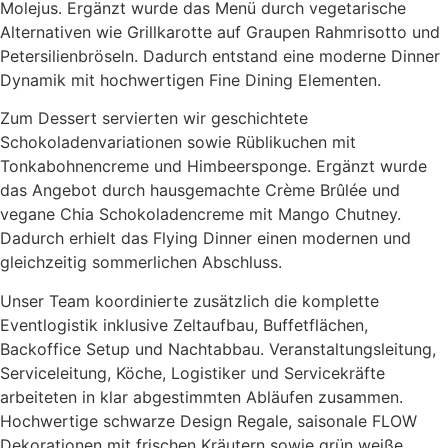
Molejus. Ergänzt wurde das Menü durch vegetarische
Alternativen wie Grillkarotte auf Graupen Rahmrisotto und
Petersilienbröseln. Dadurch entstand eine moderne Dinner
Dynamik mit hochwertigen Fine Dining Elementen.
Zum Dessert servierten wir geschichtete
Schokoladenvariationen sowie Rüblikuchen mit
Tonkabohnencreme und Himbeersponge. Ergänzt wurde
das Angebot durch hausgemachte Crème Brûlée und
vegane Chia Schokoladencreme mit Mango Chutney.
Dadurch erhielt das Flying Dinner einen modernen und
gleichzeitig sommerlichen Abschluss.
Unser Team koordinierte zusätzlich die komplette
Eventlogistik inklusive Zeltaufbau, Buffetflächen,
Backoffice Setup und Nachtabbau. Veranstaltungsleitung,
Serviceleitung, Köche, Logistiker und Servicekräfte
arbeiteten in klar abgestimmten Abläufen zusammen.
Hochwertige schwarze Design Regale, saisonale FLOW
Dekorationen mit frischen Kräutern sowie grün weiße